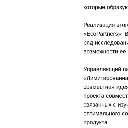
которые образую
Реализация этог
«EcoPartners». 
ряд исследовани
возможности её 
Управляющий пар
«Лимитированна
совместная идея
проекта совмес
связанных с изу
оптимального со
продукта.