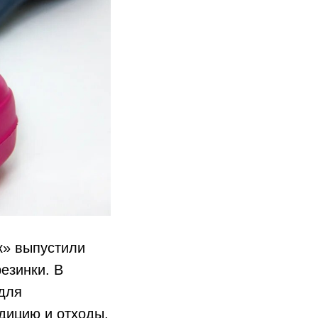
к» выпустили
езинки. В
 для
дицию и отходы,