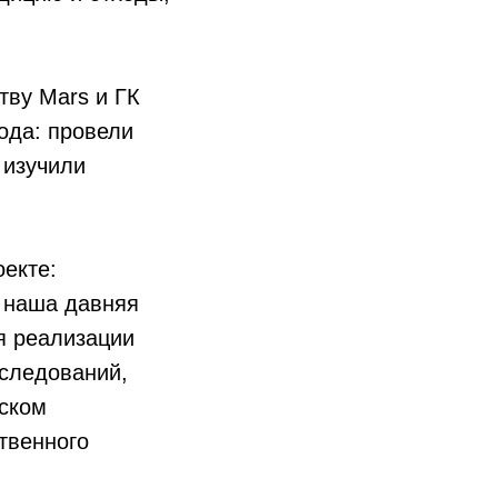
тву Mars и ГК
ода: провели
 изучили
екте:
 наша давняя
я реализации
сследований,
иском
твенного