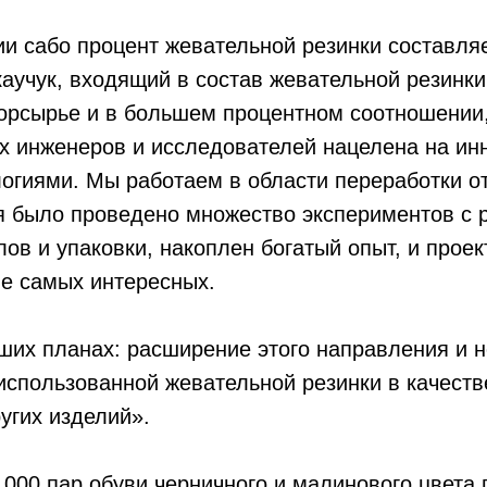
ии сабо процент жевательной резинки составляе
аучук, входящий в состав жевательной резинки
торсырье и в большем процентном соотношении
х инженеров и исследователей нацелена на инн
огиями. Мы работаем в области переработки о
мя было проведено множество экспериментов с
ов и упаковки, накоплен богатый опыт, и проек
ле самых интересных.
ших планах: расширение этого направления и 
спользованной жевательной резинки в качеств
угих изделий».
000 пар обуви черничного и малинового цвета 