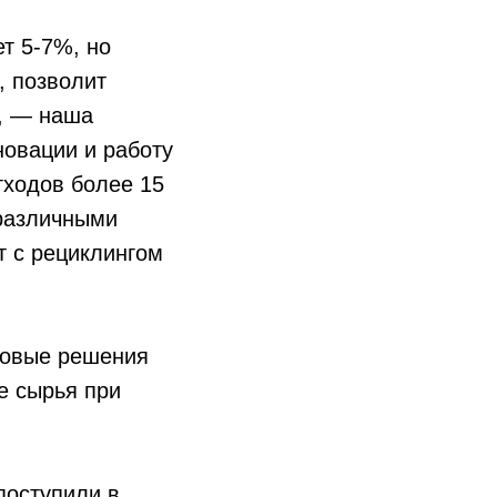
т 5-7%, но
, позволит
, — наша
овации и работу
тходов более 15
 различными
т с рециклингом
новые решения
е сырья при
поступили в