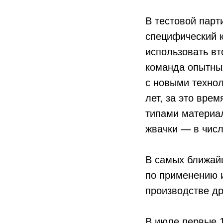
В тестовой парт
специфический к
использовать в
команда опытны
с новыми технол
лет, за это вре
типами материал
жвачки — в чис
В самых ближай
по применению и
производстве др
В июле первые 1