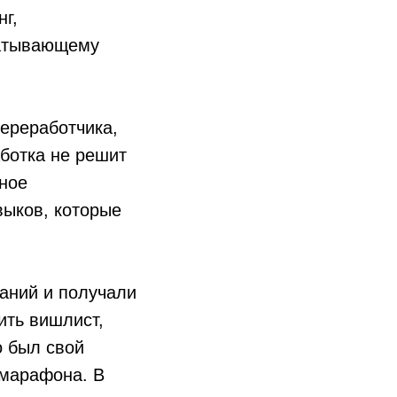
г,
батывающему
переработчика,
ботка не решит
нное
выков, которые
наний и получали
ить вишлист,
о был свой
 марафона. В