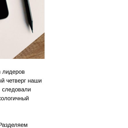
з лидеров
й четверг наши
и следовали
экологичный
 Разделяем