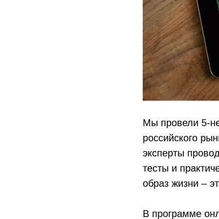
Мы провели 5-н
российского ры
эксперты прово
тесты и практич
образ жизни – эт
В программе он