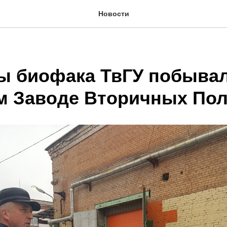
Новости
ы биофака ТвГУ побывал
м Заводе Вторичных По