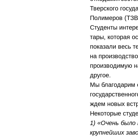
Тверского госуд
Полимеров (ТЗВП
Студенты интере
тары, которая о
показали весь т
на производство
производимую на
другое.
Мы благодарим с
государственног
ждем новых встр
Некоторые студе
1) «Очень было
крупнейших зав