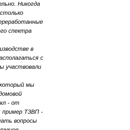
ельно. Никогда
астолько
переработанные
го спектра
оизводстве в
располагаться с
ы участвовали
 который мы
домовой
кл - от
, пример ТЗВП -
шать вопросы
лавное -