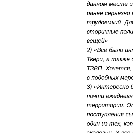
данном месте и
ранее серьезно
трудоемкий. Дл
вторичные поли
вещей»
2) «Всё было и
Твери, а также
ТЗВП. Хочется,
в подобных мер
3) «Интересно 
почти ежедневн
территории. От
поступления сы
один из тех, к
экологии. И все