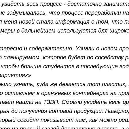
 увидеть весь процесс - достаточно занимат
 не задумывалась, что процесс переработки н
я меня новой стала информация о том, что 
меры в дальнейшем используются для широко
нтересно и содержательно. Узнали о новом пр
 о планируемом, которое будет по соседству 
 чтобы больше студентов в последующие год
оприятиях»
было узнать, куда же девается тот пластик,
о оставляем в оранжевых контейнерах на при
вет нашли на ТЗВП. Смогли увидеть весь ци
рья до получения готовой продукции. Наверно
оторый сегодня показывает нам, как можно ре
 это на первый взгляд достаточно просто, а г