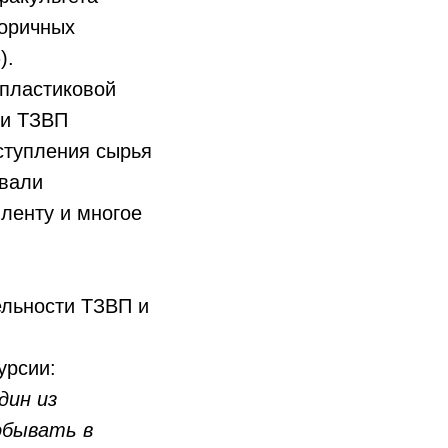
торичных
).
 пластиковой
ли ТЗВП
ступления сырья
овали
ленту и многое
ельности ТЗВП и
урсии:
дин из
обывать в