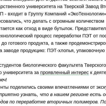
арственного университета на Тверской Завод В
 - входит в Группу Компаний «ЭкоТехнологии»
совались, что делать с огромным количеством
стается как отход в виде бутылок. Представите
ехнологический процесс переработки ПЭТ от по
 до готового продукта, а также продемонстрир
 заводе продукцию: ПЭТ-хлопья, упаковочную 
тудентов биологического факультета Тверского
о университета за
проявленный интерес
к деят
еч!
нты поделились своими впечатлениями от экск
 приятно узнать, что в нашем регионе есть о
одов по переработке вторичных полимеров. П