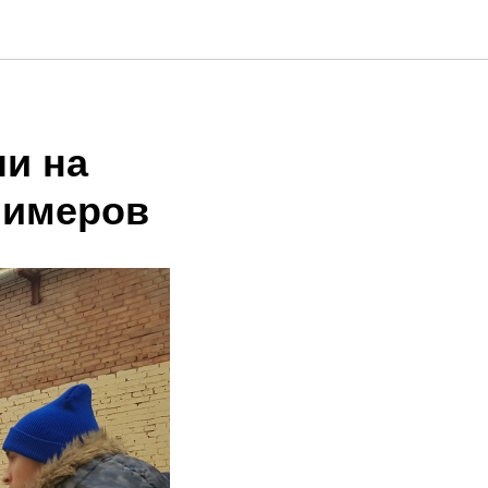
и на
лимеров